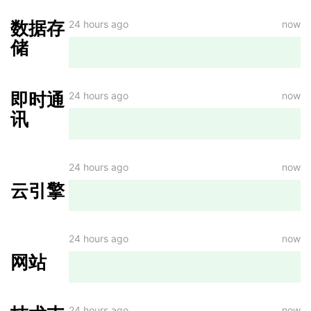
数据存
24 hours ago
now
储
即时通
24 hours ago
now
讯
24 hours ago
now
云引擎
24 hours ago
now
网站
24 hours ago
now